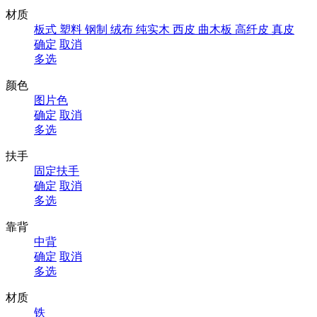
材质
板式
塑料
钢制
绒布
纯实木
西皮
曲木板
高纤皮
真皮
确定
取消
多选
颜色
图片色
确定
取消
多选
扶手
固定扶手
确定
取消
多选
靠背
中背
确定
取消
多选
材质
铁