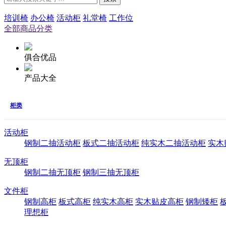
培训椅
办公椅
活动柜
礼堂椅
工作位
全部商品分类
俱合优品
产品大全
柜类
活动柜
钢制二抽活动柜
板式二抽活动柜
纯实木二抽活动柜
实木
无顶柜
钢制二抽无顶柜
钢制三抽无顶柜
文件柜
钢制高柜
板式高柜
纯实木高柜
实木贴皮高柜
钢制矮柜
理想柜