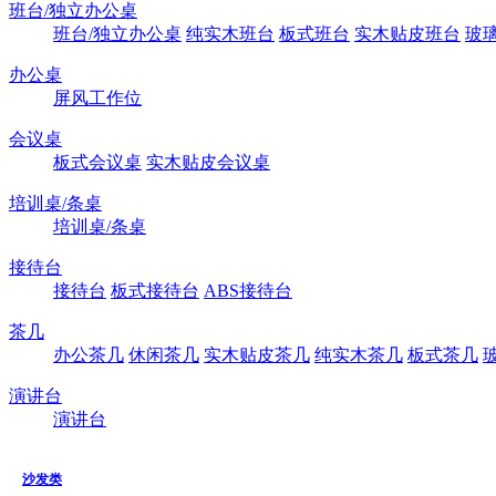
班台/独立办公桌
班台/独立办公桌
纯实木班台
板式班台
实木贴皮班台
玻
办公桌
屏风工作位
会议桌
板式会议桌
实木贴皮会议桌
培训桌/条桌
培训桌/条桌
接待台
接待台
板式接待台
ABS接待台
茶几
办公茶几
休闲茶几
实木贴皮茶几
纯实木茶几
板式茶几
演讲台
演讲台
沙发类