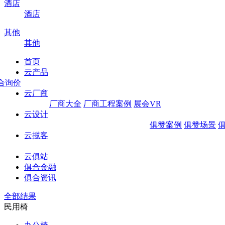
酒店
酒店
其他
其他
首页
云产品
合询价
云厂商
厂商大全
厂商工程案例
展会VR
云设计
俱赞案例
俱赞场景
俱
云揽客
云俱站
俱合金融
俱合资讯
全部结果
民用椅