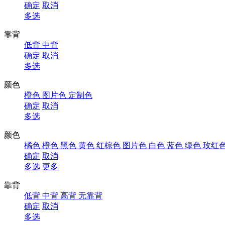
确定
取消
多选
靠背
低背
中背
确定
取消
多选
颜色
橙色
图片色
定制色
确定
取消
多选
颜色
橘色
橙色
黑色
黄色
红棕色
图片色
白色
蓝色
绿色
玫红
确定
取消
多选
更多
靠背
低背
中背
高背
无靠背
确定
取消
多选