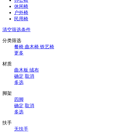
办公椅
休闲椅
户外椅
民用椅
清空筛选条件
分类筛选
餐椅
曲木椅
铁艺椅
更多
材质
曲木板
绒布
确定
取消
多选
脚架
四脚
确定
取消
多选
扶手
无扶手