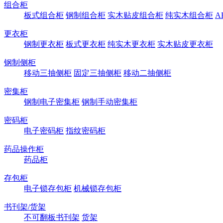
组合柜
板式组合柜
钢制组合柜
实木贴皮组合柜
纯实木组合柜
A
更衣柜
钢制更衣柜
板式更衣柜
纯实木更衣柜
实木贴皮更衣柜
钢制侧柜
移动三抽侧柜
固定三抽侧柜
移动二抽侧柜
密集柜
钢制电子密集柜
钢制手动密集柜
密码柜
电子密码柜
指纹密码柜
药品操作柜
药品柜
存包柜
电子锁存包柜
机械锁存包柜
书刊架/货架
不可翻板书刊架
货架