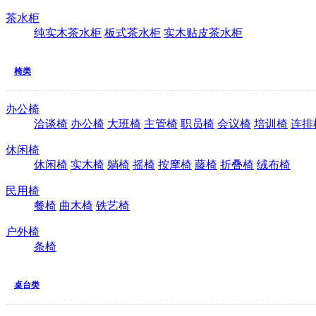
茶水柜
纯实木茶水柜
板式茶水柜
实木贴皮茶水柜
椅类
办公椅
洽谈椅
办公椅
大班椅
主管椅
职员椅
会议椅
培训椅
连排
休闲椅
休闲椅
实木椅
躺椅
摇椅
按摩椅
藤椅
折叠椅
绒布椅
民用椅
餐椅
曲木椅
铁艺椅
户外椅
条椅
桌台类