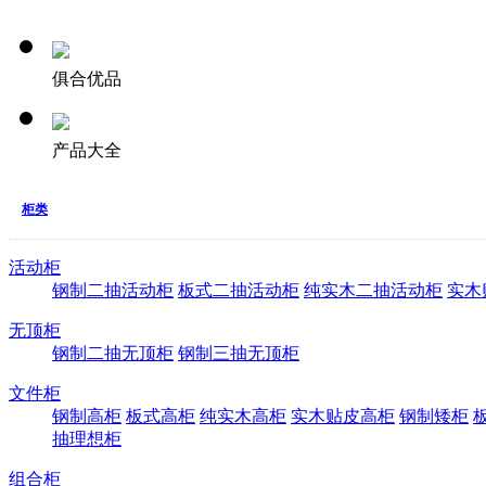
俱合优品
产品大全
柜类
活动柜
钢制二抽活动柜
板式二抽活动柜
纯实木二抽活动柜
实木
无顶柜
钢制二抽无顶柜
钢制三抽无顶柜
文件柜
钢制高柜
板式高柜
纯实木高柜
实木贴皮高柜
钢制矮柜
抽理想柜
组合柜