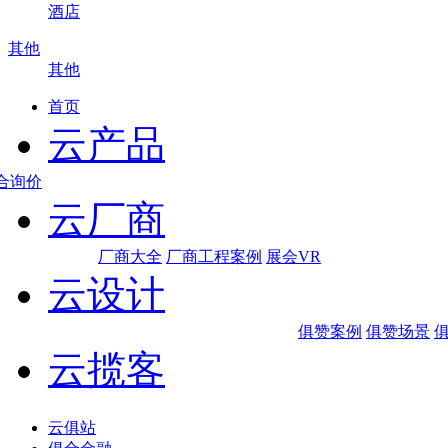
酒店
其他
其他
首页
云产品
合询价
云厂商
厂商大全
厂商工程案例
展会VR
云设计
俱赞案例
俱赞场景
俱
云揽客
云俱站