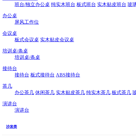
班台/独立办公桌
纯实木班台
板式班台
实木贴皮班台
玻
办公桌
屏风工作位
会议桌
板式会议桌
实木贴皮会议桌
培训桌/条桌
培训桌/条桌
接待台
接待台
板式接待台
ABS接待台
茶几
办公茶几
休闲茶几
实木贴皮茶几
纯实木茶几
板式茶几
演讲台
演讲台
沙发类