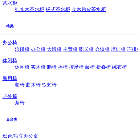
茶水柜
纯实木茶水柜
板式茶水柜
实木贴皮茶水柜
椅类
办公椅
洽谈椅
办公椅
大班椅
主管椅
职员椅
会议椅
培训椅
连排
休闲椅
休闲椅
实木椅
躺椅
摇椅
按摩椅
藤椅
折叠椅
绒布椅
民用椅
餐椅
曲木椅
铁艺椅
户外椅
条椅
桌台类
班台/独立办公桌